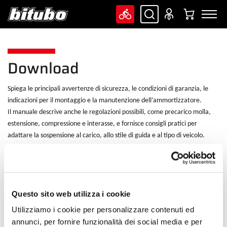
Download
Spiega le principali avvertenze di sicurezza, le condizioni di garanzia, le
indicazioni per il montaggio e la manutenzione dell’ammortizzatore.
Il manuale descrive anche le regolazioni possibili, come precarico molla,
estensione, compressione e interasse, e fornisce consigli pratici per
adattare la sospensione al carico, allo stile di guida e al tipo di veicolo.
Il messaggio principale è che l’installazione e gli interventi tecnici devono
essere eseguiti da un Centro Tecnico Bitubo o da un’officina specializzata,
per garantire sicurezza, prestazioni e durata del prodotto
File allegati
Questo sito web utilizza i cookie
Utilizziamo i cookie per personalizzare contenuti ed
Manuale della sospensione
(1,68 MB)
annunci, per fornire funzionalità dei social media e per