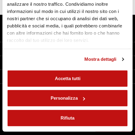
analizzare il nostro traffico. Condividiamo inoltre
informazioni sul modo in cui utilizzi il nostro sito con i
nostri partner che si occupano di analisi dei dati web,
Tecnologia a 360°
pubblicità e social media, i quali potrebbero combinarle
con altre informazioni che hai fornito loro o che hanno
Contatti
raccolto dal tuo utilizzo dei loro servizi.
Azienda
Mostra dettagli
Prodotti
Link utili
Accetta tutti
Personalizza
Keep in touch!
Iscriviti alla nostra newsletter
Rifiuta
Iscriviti