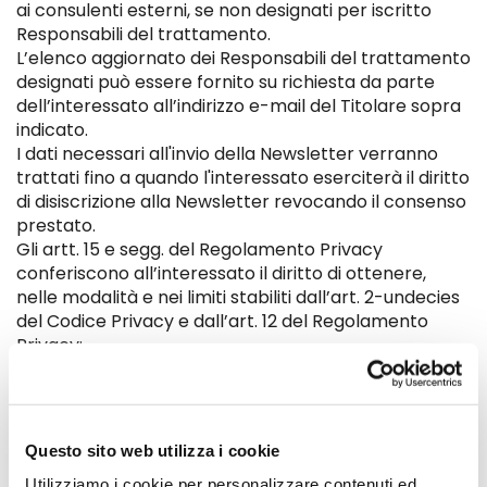
ai consulenti esterni, se non designati per iscritto
Responsabili del trattamento.
L’elenco aggiornato dei Responsabili del trattamento
designati può essere fornito su richiesta da parte
dell’interessato all’indirizzo e-mail del Titolare sopra
indicato.
I dati necessari all'invio della Newsletter verranno
trattati fino a quando l'interessato eserciterà il diritto
di disiscrizione alla Newsletter revocando il consenso
prestato.
Gli artt. 15 e segg. del Regolamento Privacy
conferiscono all’interessato il diritto di ottenere,
nelle modalità e nei limiti stabiliti dall’art. 2-undecies
del Codice Privacy e dall’art. 12 del Regolamento
Privacy:
• la conferma dell’esistenza o meno di dati
personali che lo riguardano, anche se non ancora
registrati, e la loro comunicazione in forma
Questo sito web utilizza i cookie
intelligibile;
Utilizziamo i cookie per personalizzare contenuti ed