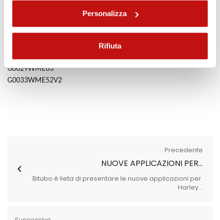
Precarico molla
continuo
Personalizza
Estensione
Codici prodotti
:
Rifiuta
G0029WME02V2
G0029WME03
G0033WME52V2
Precedente
NUOVE APPLICAZIONI PER...
Bitubo è lieta di presentare le nuove applicazioni per
Harley...
Successivo