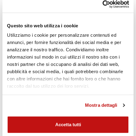
WME
Viaggare in città tra buche e tombini può essere un
problema, risolvibile adeguando le regolazioni ed
Questo sito web utilizza i cookie
aumentando così il comfort. Quando invece necessiti
Utilizziamo i cookie per personalizzare contenuti ed
di una moto stabile e precisa per un lungo viaggio,
annunci, per fornire funzionalità dei social media e per
magari in coppia e con bagaglio, la regolazioni
analizzare il nostro traffico. Condividiamo inoltre
coordinate di Precarico ed Estensione, ti consentirà
informazioni sul modo in cui utilizzi il nostro sito con i
di avere una moto adeguata.
nostri partner che si occupano di analisi dei dati web,
pubblicità e social media, i quali potrebbero combinarle
Realizzati per le moto "Cafè Racer", le "Modern
con altre informazioni che hai fornito loro o che hanno
Classic" e le Harley Davidson, hanno tarature
raccolto dal tuo utilizzo dei loro servizi.
specifiche per ogni modello, e sono disponibili in varie
"01"
versioni cromatiche:
con la molla rossa per le
"02V2"
applicazioni più sportiveggianti,
totalemnte
Mostra dettagli
neri per le applicazioni più classicheggianti,
"03"
e
totalmente cromati.
Accetta tutti
REGOLAZIONI: