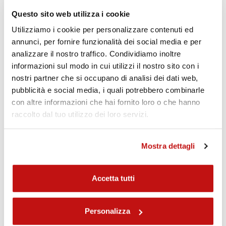
Questo sito web utilizza i cookie
Mono Posteriore XXZV
Utilizziamo i cookie per personalizzare contenuti ed
Derivato dal pluri-vittorioso XXF, il Mono XXZ, finora
annunci, per fornire funzionalità dei social media e per
riservato solo ai nostri Team Ufficiali, si conferma
analizzare il nostro traffico. Condividiamo inoltre
come tecnologicamente al vertice, presentandosi
informazioni sul modo in cui utilizzi il nostro sito con i
con un design totalmente rinnovato portando con sé
nostri partner che si occupano di analisi dei dati web,
molte novità tecniche, come le 4 regolazioni:
pubblicità e social media, i quali potrebbero combinarle
compressione ed estensione alle basse e alle alte
con altre informazioni che hai fornito loro o che hanno
velocità, con nuovi settings pensati per regalare al
raccolto dal tuo utilizzo dei loro servizi.
pilota il miglior feeling possibile
REGOLAZIONI
Mostra dettagli
Compressione basse velocità
24 clicks
Compressione alte velocità
20 clicks
Accetta tutti
Estensione
24 clicks
Precarico molla idraulico
10 mm = 20 clicks
Interasse
8 mm
Personalizza
Estensione alte velocità
20 clicks