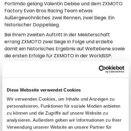
Portimão gelang Valentin Debise und dem ZXMOTO
Factory Evan Bros Racing Team etwas
Außergewöhnliches: zwei Rennen, zwei Siege. Ein
historischer Doppelsieg.
Bei ihrem zweiten Auftritt in der Meisterschaft
errang ZXMOTO zwei Siege in Folge und erzielte
damit ein historisches Ergebnis auf Weltebene sowie
die ersten Erfolge für ZXMOTO in der WorldSSP.
Im ersten Rennen überquerte Debise die Ziellinie
3,685 Sekunden vor der Zweitplatzierten und setzte
damit sofort ein Ausrufezeichen für das
Wochenende. Von ihrem überzeugenden ersten Sieg
Diese Webseite verwendet Cookies
bis zu ihrer dominanten Leistung im zweiten Rennen
Wir verwenden Cookies, um Inhalte und Anzeigen zu
kontrollierte Debise beide Läufe mit Tempo, Präzision
personalisieren, Funktionen für soziale Medien anbieten
und Konstanz, behielt die Nerven und behielt die
zu können und die Zugriffe auf unsere Website zu
Oberhand, als es wirklich darauf ankam.
analysieren. Außerdem geben wir Informationen zu Ihrer
Ein Ergebnis, das von Teamarbeit, Entwicklung und
Verwendung unserer Website an unsere Partner für