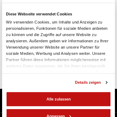
Diese Webseite verwendet Cookies
Wir verwenden Cookies, um Inhalte und Anzeigen zu
personalisieren, Funktionen für soziale Medien anbieten
zu können und die Zugriffe auf unsere Website zu
KXSHOCK
analysieren. Außerdem geben wir Informationen zu Ihrer
Verwendung unserer Website an unsere Partner für
HYDRAULIKSATZ FÜR HINTERMONO OFFROAD
soziale Medien, Werbung und Analysen weiter. Unsere
Partner führen diese Informationen möglicherweise mit
Produktdetail
weiteren Daten zusammen, die Sie ihnen bereitgestellt
haben oder die sie im Rahmen Ihrer Nutzung der Dienste
gesammelt haben.
Details zeigen
360°-Technologie
Alle zulassen
Kontakte
Anpassen