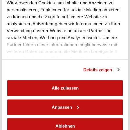
Federvorspannung (Fortsetzung)
Wir verwenden Cookies, um Inhalte und Anzeigen zu
personalisieren, Funktionen für soziale Medien anbieten
Produktcode: SC232YGB01
zu können und die Zugriffe auf unsere Website zu
analysieren. Außerdem geben wir Informationen zu Ihrer
Verwendung unserer Website an unsere Partner für
Vorherige
soziale Medien, Werbung und Analysen weiter. Unsere
NEUE HONDA CBR 600 RR...
Partner führen diese Informationen möglicherweise mit
weiteren Daten zusammen, die Sie ihnen bereitgestellt
Bitubo freut sich, die neuen Anwendungen für Honda
CBR 600 mit und ohne...
haben oder die sie im Rahmen Ihrer Nutzung der Dienste
gesammelt haben.
Details zeigen
Weiter
NEUE ANWENDUNGEN FÜR APRILIA RS660
Alle zulassen
FACTORY
Bitubo freut sich, die neuen Anwendungen für Aprilia
RS660 Factory ab...
Anpassen
Ablehnen