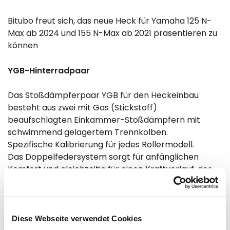
Bitubo freut sich, das neue Heck für Yamaha 125 N-
Max ab 2024 und 155 N-Max ab 2021 präsentieren zu
können
YGB-Hinterradpaar
Das Stoßdämpferpaar YGB für den Heckeinbau
besteht aus zwei mit Gas (Stickstoff)
beaufschlagten Einkammer-Stoßdämpfern mit
schwimmend gelagertem Trennkolben.
Spezifische Kalibrierung für jedes Rollermodell.
Das Doppelfedersystem sorgt für anfänglichen
Komfort und gleichzeitig für einen Kraftverlauf, der
maximale Funktionalität auf rauen Oberflächen
gewährleistet.
ANPASSUNGEN
Diese Webseite verwendet Cookies
: