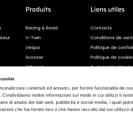
Produits
Liens utiles
s
Racing & Road
Contacts
uteur
V-Twin
Conditions de ven
Vespa
Politique de confid
Scooter
Politique de cookie
Offroad
Sustainable Waste
Management
 cookie
Déclaration d'acces
rsonalizzare contenuti ed annunci, per fornire funzionalità dei so
Télécharger
o. Condividiamo inoltre informazioni sul modo in cui utilizzi il nostr
ano di analisi dei dati web, pubblicità e social media, i quali pot
azioni che hai fornito loro o che hanno raccolto dal tuo utilizzo de