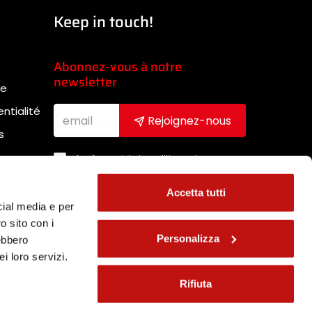
Keep in touch!
Abonnez-vous à notre
newsletter
te
entialité
Rejoignez-nous
s
Après avoir lu la politique de
confidentialité, j'accepte de recevoir
la newsletter (
Link
)
Accetta tutti
sibilité
cial media e per
o sito con i
Personalizza
rebbero
i loro servizi.
Rifiuta