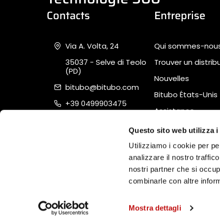
Contacts
Entreprise
Via A. Volta, 24
Qui sommes-nou
35037 - Selve di Teolo
Trouver un distrib
(PD)
Nouvelles
bitubo@bitubo.com
Bitubo États-Unis
+39 0499903475
Assistance
Piva 02007650282
Quality, Safety &
Questo sito web utilizza i
Sustainability
Utilizziamo i cookie per pe
analizzare il nostro traffic
nostri partner che si occup
combinarle con altre inform
Software Ecommerce
by Daisuke®
Mostra dettagli