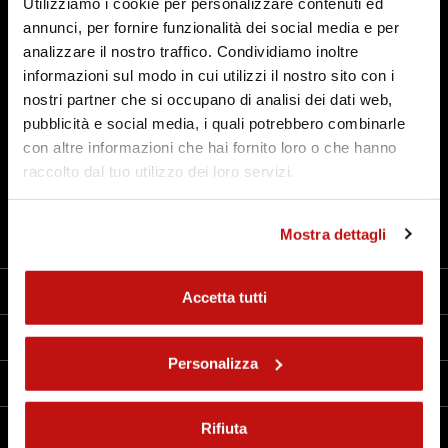
Utilizziamo i cookie per personalizzare contenuti ed
annunci, per fornire funzionalità dei social media e per
Amortisseurs, fourches et accessoires pour scooters
urbains, conçus pour augmenter le confort et la
analizzare il nostro traffico. Condividiamo inoltre
sécurité dans la conduite quotidienne, en s'adaptant
informazioni sul modo in cui utilizzi il nostro sito con i
aux besoins de la circulation urbaine. Découvrez tous
nostri partner che si occupano di analisi dei dati web,
les composants Bitubo pour la catégorie Scooter.
pubblicità e social media, i quali potrebbero combinarle
con altre informazioni che hai fornito loro o che hanno
raccolto dal tuo utilizzo dei loro servizi.
Technologie 360°
Mostra dettagli
Contacts
Entreprise
Accetta tutti
Produits
Personalizza
Liens utiles
Rifiuta