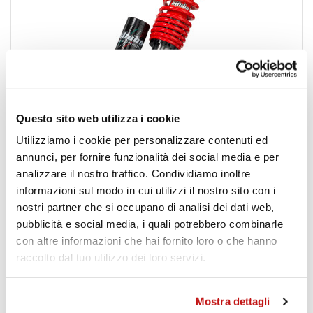
Questo sito web utilizza i cookie
Utilizziamo i cookie per personalizzare contenuti ed
annunci, per fornire funzionalità dei social media e per
MEV0
analizzare il nostro traffico. Condividiamo inoltre
informazioni sul modo in cui utilizzi il nostro sito con i
AMORTISSEUR AVANT pour VESPA 300 Amortisseur avant
nostri partner che si occupano di analisi dei dati web,
pour Vespa, spécifiquement dédié aux années modèles
2013-2016.
pubblicità e social media, i quali potrebbero combinarle
con altre informazioni che hai fornito loro o che hanno
raccolto dal tuo utilizzo dei loro servizi.
Détails du produit
Mostra dettagli