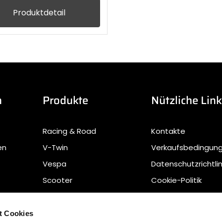
Produktdetail
n
Produkte
Nützliche Lin
Racing & Road
Kontakte
en
V-Twin
Verkaufsbedingun
Vespa
Datenschutzrichtlin
Scooter
Cookie-Politik
Offroad
Sustainable Waste
Management
t Cookies