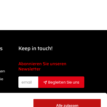
ks
Keep in touch!
Abonnieren Sie unseren
Newsletter
gen
ie
Begleiten Sie uns
Nachdem ich die
Datenschutzbestimmungen gelesen
Alle zulassen
habe, stimme ich dem Erhalt des