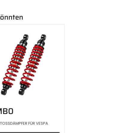
 könnten
MB0
STOSSDÄMPFER FÜR VESPA