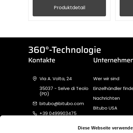
Produktdetail
360°-Technologie
Kontakte
Unternehme
Via A. Volta, 24
Wer wir sind
35037 - Selve di Teolo
Einzelhändler find
(PD)
Nachrichten
bitubo@bitubo.com
Bitubo USA
+39 0499903475
Unterstützung
Piva 02007650282
Quality, Safety &
Diese Webseite verwende