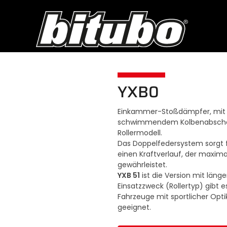
YXB0
Einkammer-Stoßdämpfer, mit G
schwimmendem Kolbenabscheide
Rollermodell.
Das Doppelfedersystem sorgt f
einen Kraftverlauf, der maxim
gewährleistet.
YXB 51
ist die Version mit läng
Einsatzzweck (Rollertyp) gibt e
Fahrzeuge mit sportlicher Optik
geeignet.