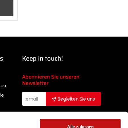
ks
Keep in touch!
Abonnieren Sie unseren
Newsletter
gen
ie
Begleiten Sie uns
Nachdem ich die
Datenschutzbestimmungen gelesen
Alle zulassen
habe, stimme ich dem Erhalt des