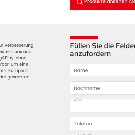
Produkte ansehen A
Füllen Sie die Feld
zur Verbesserung
besteht aus aus
anzufordern
g&Play: ohne
erbar, um eine
Name
ten. Komplett
d der gesamten
Nachname
Email
Telefon
Nachricht