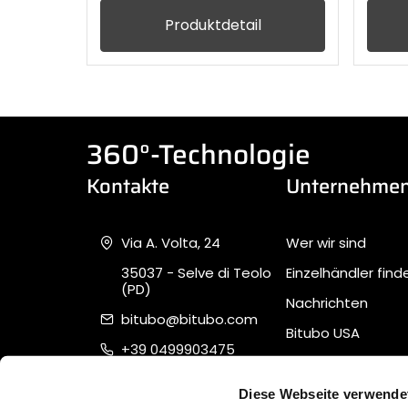
Produktdetail
360°-Technologie
Kontakte
Unternehme
Via A. Volta, 24
Wer wir sind
35037 - Selve di Teolo
Einzelhändler find
(PD)
Nachrichten
bitubo@bitubo.com
Bitubo USA
+39 0499903475
Unterstützung
Piva 02007650282
Quality, Safety &
Diese Webseite verwende