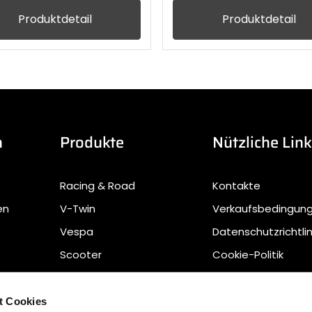
Produktdetail
Produktdetail
n
Produkte
Nützliche Lin
Racing & Road
Kontakte
en
V-Twin
Verkaufsbedingun
Vespa
Datenschutzrichtlin
Scooter
Cookie-Politik
Offroad
Sustainable Waste
Management
t Cookies