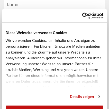
Name
Nachname
Email
Diese Webseite verwendet Cookies
Wir verwenden Cookies, um Inhalte und Anzeigen zu
personalisieren, Funktionen für soziale Medien anbieten
Telefon
zu können und die Zugriffe auf unsere Website zu
Nachricht
analysieren. Außerdem geben wir Informationen zu Ihrer
Verwendung unserer Website an unsere Partner für
soziale Medien, Werbung und Analysen weiter. Unsere
Partner führen diese Informationen möglicherweise mit
weiteren Daten zusammen, die Sie ihnen bereitgestellt
haben oder die sie im Rahmen Ihrer Nutzung der Dienste
gesammelt haben.
Details zeigen
Ich habe die
Datenschutzbestimmungen gelesen