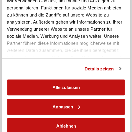
Wir verwenden Cookies, um Inhalte und Anzeigen zu
personalisieren, Funktionen für soziale Medien anbieten
Füllen Sie die Felder aus, um
zu können und die Zugriffe auf unsere Website zu
Informationen anzufordern
analysieren. Außerdem geben wir Informationen zu Ihrer
Verwendung unserer Website an unsere Partner für
Name
soziale Medien, Werbung und Analysen weiter. Unsere
Partner führen diese Informationen möglicherweise mit
weiteren Daten zusammen, die Sie ihnen bereitgestellt
Nachname
haben oder die sie im Rahmen Ihrer Nutzung der Dienste
Email
gesammelt haben.
Details zeigen
Alle zulassen
Telefon
Nachricht
Anpassen
Ablehnen