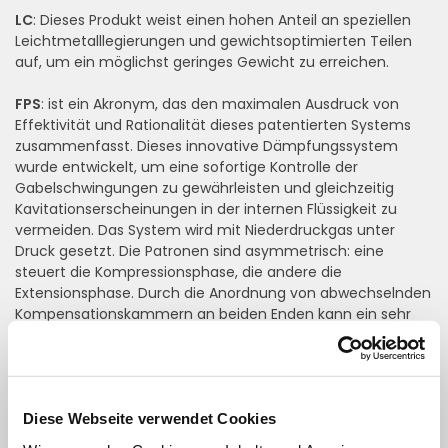
LC
: Dieses Produkt weist einen hohen Anteil an speziellen
Leichtmetalllegierungen und gewichtsoptimierten Teilen
auf, um ein möglichst geringes Gewicht zu erreichen.
FPS
: ist ein Akronym, das den maximalen Ausdruck von
Effektivität und Rationalität dieses patentierten Systems
zusammenfasst. Dieses innovative Dämpfungssystem
wurde entwickelt, um eine sofortige Kontrolle der
Gabelschwingungen zu gewährleisten und gleichzeitig
Kavitationserscheinungen in der internen Flüssigkeit zu
vermeiden. Das System wird mit Niederdruckgas unter
Druck gesetzt. Die Patronen sind asymmetrisch: eine
steuert die Kompressionsphase, die andere die
Extensionsphase. Durch die Anordnung von abwechselnden
Kompensationskammern an beiden Enden kann ein sehr
hoher Dämpfungskoeffizient auch bei sehr niedrigen
Geschwindigkeiten erreicht werden.
ERHÄLTLICHES MODELL FÜR
: Aprilia, Ducati, Honda, Kawasaki,
Diese Webseite verwendet Cookies
KTM, MV Augusta, Suzuki, Triumph, Yamaha