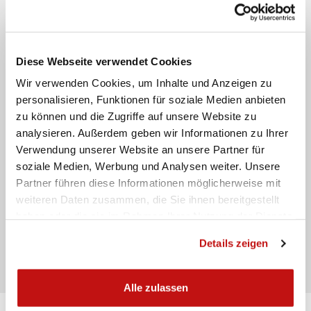
Email
Telefon
Diese Webseite verwendet Cookies
Wir verwenden Cookies, um Inhalte und Anzeigen zu
Nachricht
personalisieren, Funktionen für soziale Medien anbieten
zu können und die Zugriffe auf unsere Website zu
analysieren. Außerdem geben wir Informationen zu Ihrer
Verwendung unserer Website an unsere Partner für
soziale Medien, Werbung und Analysen weiter. Unsere
Partner führen diese Informationen möglicherweise mit
weiteren Daten zusammen, die Sie ihnen bereitgestellt
Ich habe die
Datenschutzbestimmungen gelesen
haben oder die sie im Rahmen Ihrer Nutzung der Dienste
gesammelt haben.
Details zeigen
Senden
Alle zulassen