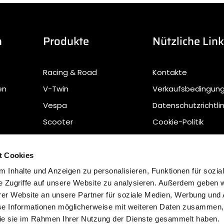
n
Produkte
Nützliche Lin
Racing & Road
Kontakte
en
V-Twin
Verkaufsbedingun
Vespa
Datenschutzrichtlin
Scooter
Cookie-Politik
Offroad
Sustainable Waste
Management
t Cookies
Erklärung zur
 Inhalte und Anzeigen zu personalisieren, Funktionen für sozia
Barrierefreiheit
e Zugriffe auf unsere Website zu analysieren. Außerdem geben w
Herunterladen
er Website an unsere Partner für soziale Medien, Werbung und 
se Informationen möglicherweise mit weiteren Daten zusammen, 
 die sie im Rahmen Ihrer Nutzung der Dienste gesammelt haben.