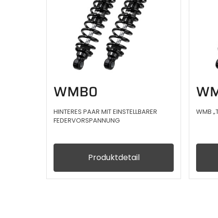
WMB0
WM
HINTERES PAAR MIT EINSTELLBARER
WMB „T
FEDERVORSPANNUNG
Produktdetail