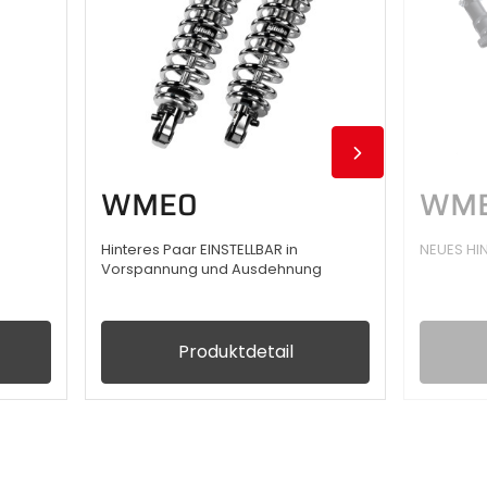
WME0
WME
Hinteres Paar EINSTELLBAR in
NEUES HI
Vorspannung und Ausdehnung
Produktdetail