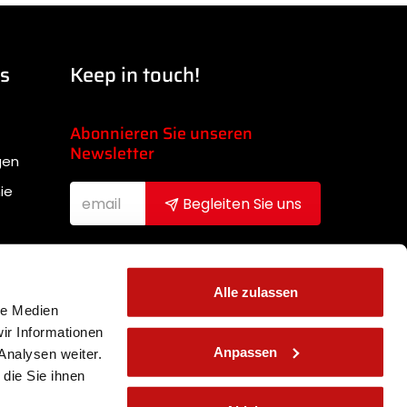
ks
Keep in touch!
Abonnieren Sie unseren
Newsletter
gen
ie
Begleiten Sie uns
Nachdem ich die
Datenschutzbestimmungen gelesen
Alle zulassen
habe, stimme ich dem Erhalt des
le Medien
Newsletters zu (
Link
)
ir Informationen
Anpassen
Analysen weiter.
die Sie ihnen