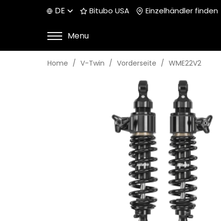
DE
Bitubo USA
Einzelhändler finden
Menu
Home
V-Twin
Vorderseite
WME22V2