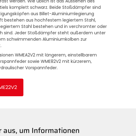
äst werden. Wie üblich ist das Aussehen des
els komplett schwarz. Beide Stoßdämpfer sind
igungsköpfen aus Billet-Aluminiumlegierung
ft bestehen aus hochfestem legiertem Stahl,
legiertem Stahl bestehen und in verchromter oder
ch sind. Jeder Stoßdämpfer steht außerdem unter
einem schwimmenden Aluminiumkolben zur
.
Versionen WMEA2V2 mit längerem, einstellbarem
orspannfeder sowie WME82V2 mit kürzerem,
draulischer Vorspannfeder.
ME22V2
er aus, um Informationen