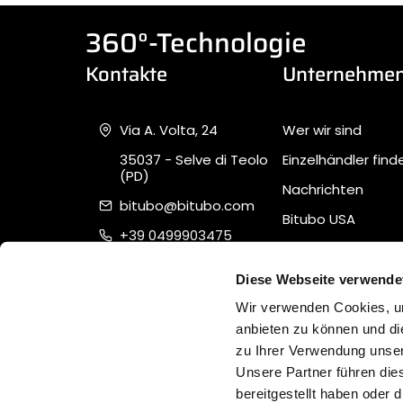
360°-Technologie
Kontakte
Unternehme
Via A. Volta, 24
Wer wir sind
35037 - Selve di Teolo
Einzelhändler find
(PD)
Nachrichten
bitubo@bitubo.com
Bitubo USA
+39 0499903475
Unterstützung
Piva 02007650282
Quality, Safety &
Diese Webseite verwende
Sustainability
Wir verwenden Cookies, um
anbieten zu können und di
zu Ihrer Verwendung unser
Unsere Partner führen die
bereitgestellt haben oder