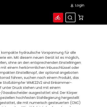
Login
e kompakte hydraulische Vorspannung für alle
e ein. Mit diesem neuen Gerät ist es möglich,
llen, ohne an den entsprechenden Einstellringen
n mit einem herkömmlichen Inbusschlüssel oder
mpakten Einstellknopf, der optional angeboten
 Motorrad fahren, suchen nach einem Produkt, das
 Die Stoßdämpfer WME22V2 sind Einkammer-
ff unter Druck stehen und mit einem
Gasabscheider ausgestattet sind. Der Körper
peziellen hochfesten Stahllegierung hergestellt
estattet, die mit numerisch gesteuerten (CNC)