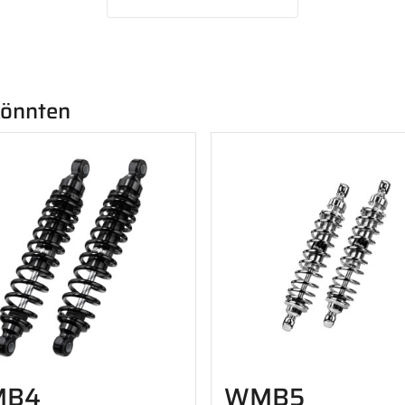
 könnten
B4
WMB5