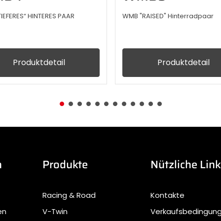
IEFERES“ HINTERES PAAR
WMB "RAISED" Hinterradpaar
Produktdetail
Produktdetail
n
Produkte
Nützliche Lin
Racing & Road
Kontakte
en
V-Twin
Verkaufsbedingun