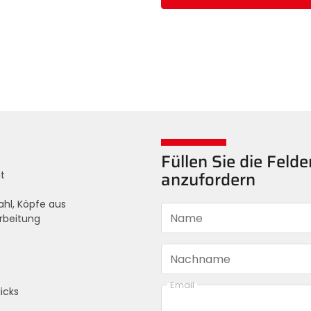
Füllen Sie die Feld
t
anzufordern
hl, Köpfe aus
Name
rbeitung
Nachname
Email
icks