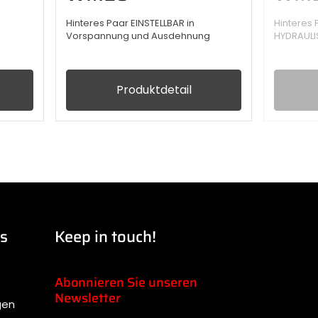
Hinteres Paar EINSTELLBAR in
Hinteres
Vorspannung und Ausdehnung
HYDRAUL
Produktdetail
ks
Keep in touch!
Abonnieren Sie unseren
Newsletter
gen