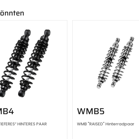
 könnten
B4
WMB5
IEFERES“ HINTERES PAAR
WMB "RAISED" Hinterradpaar