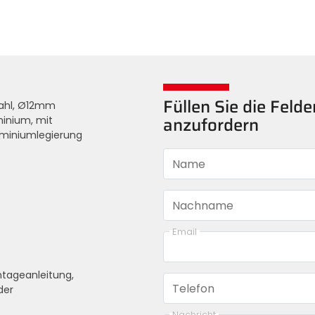
Füllen Sie die Feld
tahl, Ø12mm
inium, mit
anzufordern
uminiumlegierung
Name
Nachname
Email
tageanleitung,
Telefon
der
Nachricht