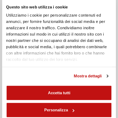
de fourche
Questo sito web utilizza i cookie
MODÈLE DISPONIBLE POUR
: Aprilia, Ducati, Honda, Kawasaki,
Utilizziamo i cookie per personalizzare contenuti ed
MV Augusta, Suzuki, Triumph, Yamaha
annunci, per fornire funzionalità dei social media e per
analizzare il nostro traffico. Condividiamo inoltre
Remplissez les champs pour
informazioni sul modo in cui utilizzi il nostro sito con i
nostri partner che si occupano di analisi dei dati web,
demander des informations
pubblicità e social media, i quali potrebbero combinarle
con altre informazioni che hai fornito loro o che hanno
Nom
raccolto dal tuo utilizzo dei loro servizi.
Nom de famille
Mostra dettagli
Email
Accetta tutti
Téléphone
Personalizza
Message