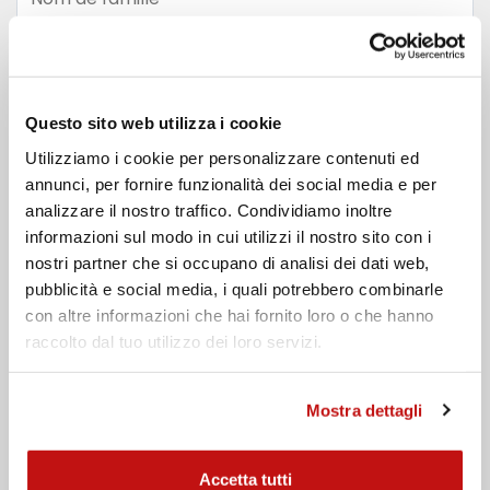
Email
Questo sito web utilizza i cookie
Téléphone
Utilizziamo i cookie per personalizzare contenuti ed
Message
annunci, per fornire funzionalità dei social media e per
analizzare il nostro traffico. Condividiamo inoltre
informazioni sul modo in cui utilizzi il nostro sito con i
nostri partner che si occupano di analisi dei dati web,
pubblicità e social media, i quali potrebbero combinarle
con altre informazioni che hai fornito loro o che hanno
raccolto dal tuo utilizzo dei loro servizi.
J'ai lu la
politique de confidentialité
Mostra dettagli
Envoyer
Accetta tutti