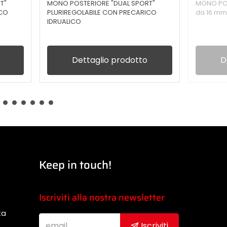
T"
MONO POSTERIORE "DUAL SPORT"
MONO PO
ICO
PLURIREGOLABILE CON PRECARICO
da 16 m
IDRUALICO
Dettaglio prodotto
D
Keep in touch!
Iscriviti alla nostra newsletter
ta
Iscriviti