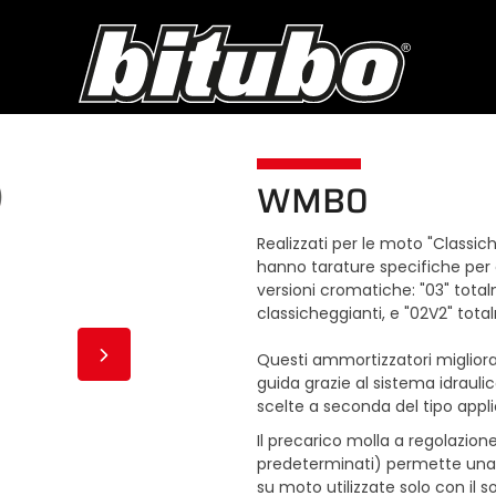
WMB0
Realizzati per le moto "Classic
hanno tarature specifiche per o
versioni cromatiche: "03" total
classicheggianti, e "02V2" tot
Questi ammortizzatori miglioran
guida grazie al sistema idraulic
scelte a seconda del tipo appli
Il precarico molla a regolazion
predeterminati) permette una p
su moto utilizzate solo con il s