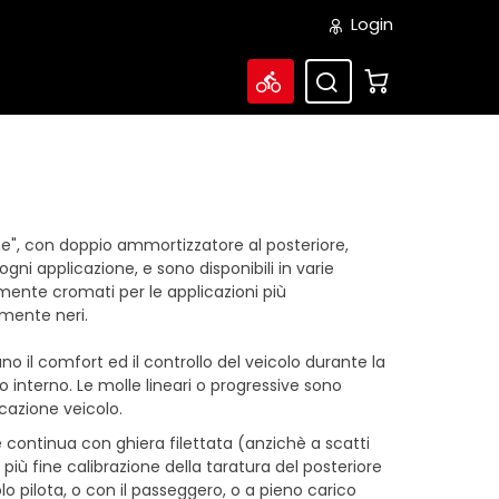
Login
he", con doppio ammortizzatore al posteriore,
gni applicazione, e sono disponibili in varie
mente cromati per le applicazioni più
almente neri.
o il comfort ed il controllo del veicolo durante la
o interno. Le molle lineari o progressive sono
cazione veicolo.
e continua con ghiera filettata (anzichè a scatti
iù fine calibrazione della taratura del posteriore
olo pilota, o con il passeggero, o a pieno carico