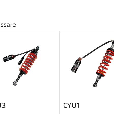
essare
U3
CYU1