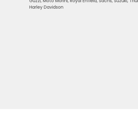
Guzzi, Moto Morini, Royal Enfield, Sachs, Suzuki, 
Harley Davidson