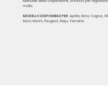
Manuale della Sospensione, attrezzo per regolazio
molla.
MODELLO DISPONIBILE PER:
Aprilia, Beta, Cagiva, G
Moto Morini, Peugeot, Rieju, Yamaha