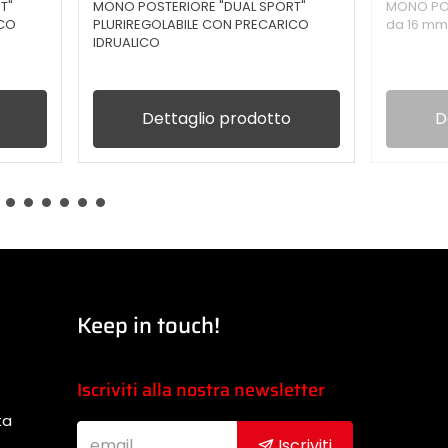
T"
MONO POSTERIORE "DUAL SPORT"
MONO PO
ICO
PLURIREGOLABILE CON PRECARICO
da 16 m
IDRUALICO
Dettaglio prodotto
D
Keep in touch!
Iscriviti alla nostra newsletter
ta
Iscriviti