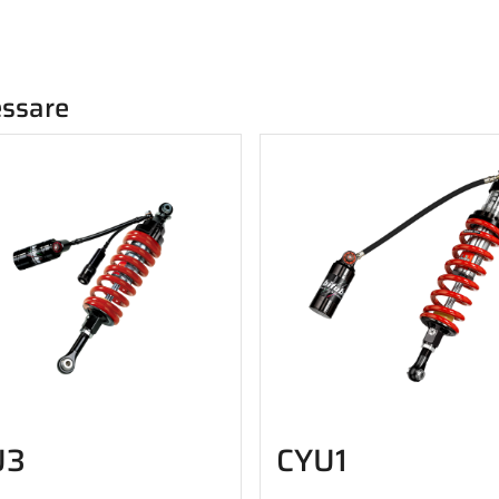
essare
U3
CYU1