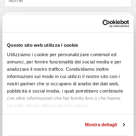
Nome
Cognome
Email
Questo sito web utilizza i cookie
Telefono
Utilizziamo i cookie per personalizzare contenuti ed
annunci, per fornire funzionalità dei social media e per
Messaggio
analizzare il nostro traffico. Condividiamo inoltre
informazioni sul modo in cui utilizzi il nostro sito con i
nostri partner che si occupano di analisi dei dati web,
pubblicità e social media, i quali potrebbero combinarle
con altre informazioni che hai fornito loro o che hanno
raccolto dal tuo utilizzo dei loro servizi.
Ho preso visione dell'
informativa privacy
Mostra dettagli
Invia