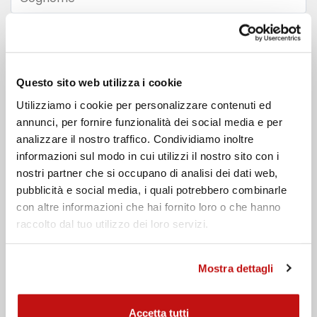
Email
Telefono
Questo sito web utilizza i cookie
Utilizziamo i cookie per personalizzare contenuti ed
Messaggio
annunci, per fornire funzionalità dei social media e per
analizzare il nostro traffico. Condividiamo inoltre
informazioni sul modo in cui utilizzi il nostro sito con i
nostri partner che si occupano di analisi dei dati web,
pubblicità e social media, i quali potrebbero combinarle
con altre informazioni che hai fornito loro o che hanno
raccolto dal tuo utilizzo dei loro servizi.
Ho preso visione dell'
informativa privacy
Mostra dettagli
Invia
Accetta tutti