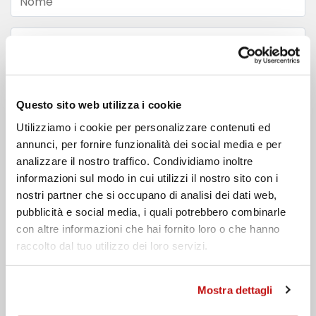
Nome
Cognome
Email
Questo sito web utilizza i cookie
Telefono
Utilizziamo i cookie per personalizzare contenuti ed
annunci, per fornire funzionalità dei social media e per
Messaggio
analizzare il nostro traffico. Condividiamo inoltre
informazioni sul modo in cui utilizzi il nostro sito con i
nostri partner che si occupano di analisi dei dati web,
pubblicità e social media, i quali potrebbero combinarle
con altre informazioni che hai fornito loro o che hanno
raccolto dal tuo utilizzo dei loro servizi.
Ho preso visione dell'
informativa privacy
Mostra dettagli
Invia