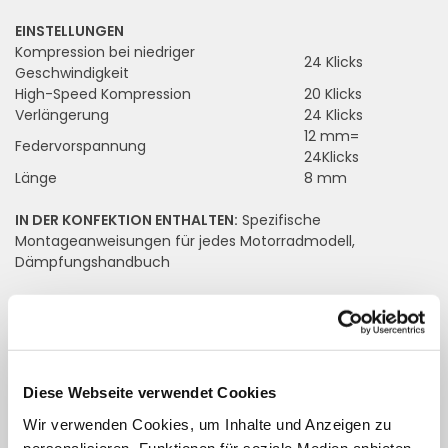
EINSTELLUNGEN
Kompression bei niedriger
24 Klicks
Geschwindigkeit
High-Speed Kompression
20 Klicks
Verlängerung
24 Klicks
12 mm=
Federvorspannung
24Klicks
Länge
8 mm
IN DER KONFEKTION ENTHALTEN:
Spezifische
Montageanweisungen für jedes Motorradmodell,
Dämpfungshandbuch
MÖGLICHE ACCESSOIRES:
Handrad mit drei Flügeln aus
Ergal, für Vorspannknauf
MODELL ERHÄLTLICH FÜR:
BMW
Diese Webseite verwendet Cookies
Wir verwenden Cookies, um Inhalte und Anzeigen zu
Füllen Sie die Felder aus, um
personalisieren, Funktionen für soziale Medien anbieten