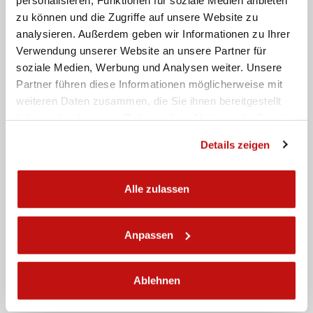
Informationen anzufordern
zu können und die Zugriffe auf unsere Website zu
analysieren. Außerdem geben wir Informationen zu Ihrer
Name
Verwendung unserer Website an unsere Partner für
soziale Medien, Werbung und Analysen weiter. Unsere
Partner führen diese Informationen möglicherweise mit
Nachname
weiteren Daten zusammen, die Sie ihnen bereitgestellt
Email
haben oder die sie im Rahmen Ihrer Nutzung der Dienste
gesammelt haben.
Details zeigen
Telefon
Alle zulassen
Nachricht
Anpassen
Ablehnen