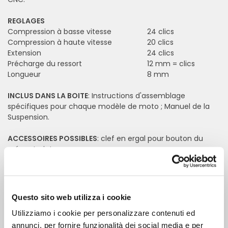
REGLAGES
Compression à basse vitesse
24 clics
Compression à haute vitesse
20 clics
Extension
24 clics
Précharge du ressort
12 mm = clics
Longueur
8 mm
INCLUS DANS LA BOITE
: Instructions d'assemblage
spécifiques pour chaque modèle de moto ; Manuel de la
Suspension.
ACCESSOIRES POSSIBLES
: clef en ergal pour bouton du
précontrainte.
MODÈLE DISPONIBLE POUR
: BMW
Questo sito web utilizza i cookie
Utilizziamo i cookie per personalizzare contenuti ed
Remplissez les champs pour
annunci, per fornire funzionalità dei social media e per