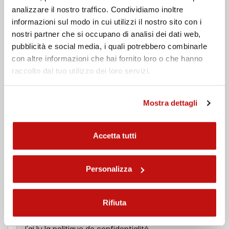
demander des informations
analizzare il nostro traffico. Condividiamo inoltre
informazioni sul modo in cui utilizzi il nostro sito con i
Nom
nostri partner che si occupano di analisi dei dati web,
pubblicità e social media, i quali potrebbero combinarle
con altre informazioni che hai fornito loro o che hanno
Nom de famille
raccolto dal tuo utilizzo dei loro servizi.
Email
Mostra dettagli
Téléphone
Accetta tutti
Message
Personalizza
Rifiuta