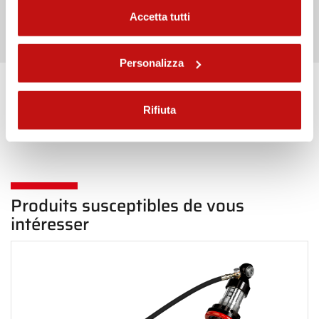
Envoyer
Accetta tutti
Personalizza
Haut de page Arrière
Rifiuta
Produits susceptibles de vous
intéresser