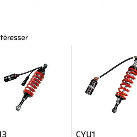
ntéresser
U3
CYU1