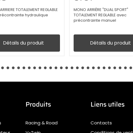
RRIERE TOTALEMENT REGLABLE
MONO ARRIÈRE "DUAL SPORT"
récontrainte hydraulique
TOTALEMENT REGLABLE avec
précontrainte manuel
Détails du produit
Détails du produit
Produits
Liens utiles
s
Racing & Road
Contacts
uteur
V-Twin
Conditions de ven