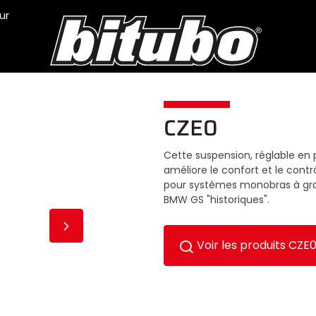
ur
CZE0
Cette suspension, réglable en 
améliore le confort et le cont
pour systèmes monobras à gra
BMW GS "historiques".
Voir les produits CZE