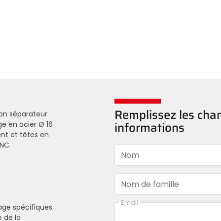
Remplissez les ch
ton séparateur
ge en acier Ø 16
informations
nt et têtes en
NC.
Nom
Nom de famille
Email
age spécifiques
 de la