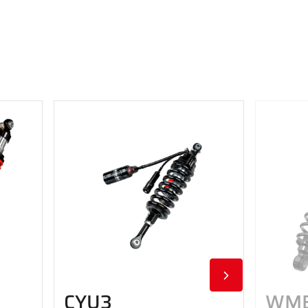
CYU3
WM