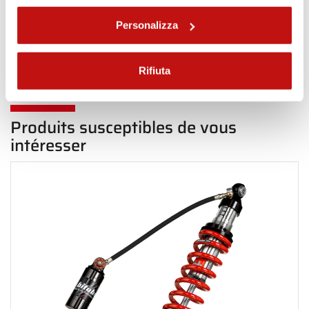
Personalizza
Haut de page Arrière
Rifiuta
Produits susceptibles de vous
intéresser