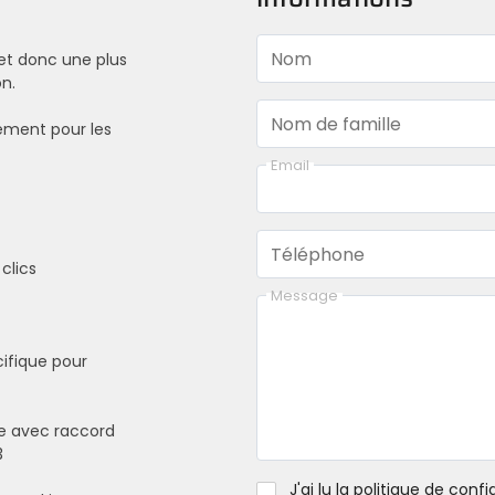
Nom
 et donc une plus
on.
Nom de famille
ement pour les
Email
Téléphone
clics
Message
ifique pour
e avec raccord
3
J'ai lu la
politique de confid