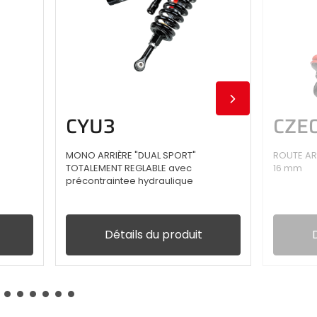
CYU3
CZE
MONO ARRIÈRE "DUAL SPORT"
ROUTE AR
TOTALEMENT REGLABLE avec
16 mm
précontraintee hydraulique
Détails du produit