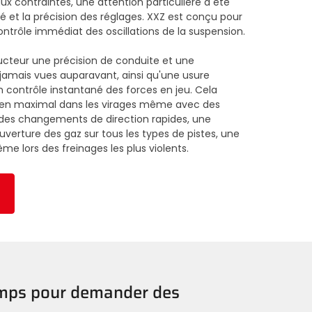
ux contraintes, une attention particulière a été
té et la précision des réglages. XXZ est conçu pour
 contrôle immédiat des oscillations de la suspension.
ducteur une précision de conduite et une
amais vues auparavant, ainsi qu'une usure
 contrôle instantané des forces en jeu. Cela
en maximal dans les virages même avec des
, des changements de direction rapides, une
uverture des gaz sur tous les types de pistes, une
même lors des freinages les plus violents.
amps pour demander des