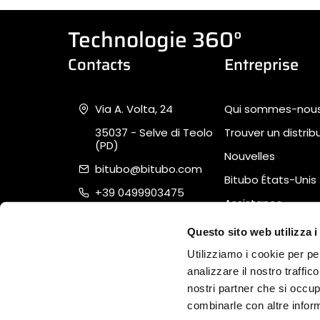
Technologie 360°
Contacts
Entreprise
Via A. Volta, 24
Qui sommes-nou
35037 - Selve di Teolo
Trouver un distrib
(PD)
Nouvelles
bitubo@bitubo.com
Bitubo États-Unis
+39 0499903475
Assistance
Piva 02007650282
Quality, Safety &
Questo sito web utilizza i
Sustainability
Utilizziamo i cookie per pe
analizzare il nostro traffic
nostri partner che si occup
combinarle con altre inform