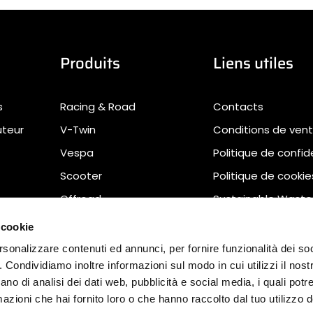
Produits
Liens utiles
s
Racing & Road
Contacts
uteur
V-Twin
Conditions de ven
Vespa
Politique de confid
Scooter
Politique de cookie
Offroad
Sustainable Waste
Management
 cookie
Déclaration d'acces
rsonalizzare contenuti ed annunci, per fornire funzionalità dei so
Télécharger
o. Condividiamo inoltre informazioni sul modo in cui utilizzi il nostr
ano di analisi dei dati web, pubblicità e social media, i quali pot
azioni che hai fornito loro o che hanno raccolto dal tuo utilizzo de