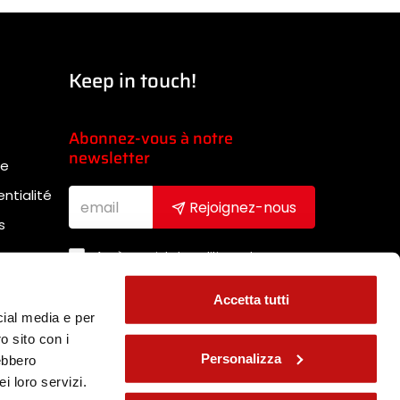
Keep in touch!
Abonnez-vous à notre
newsletter
te
entialité
Rejoignez-nous
s
Après avoir lu la politique de
confidentialité, j'accepte de recevoir
la newsletter (
Link
)
Accetta tutti
sibilité
cial media e per
o sito con i
Personalizza
rebbero
i loro servizi.