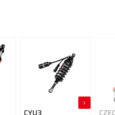
CYU3
CZE