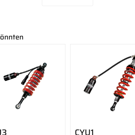
 könnten
U3
CYU1