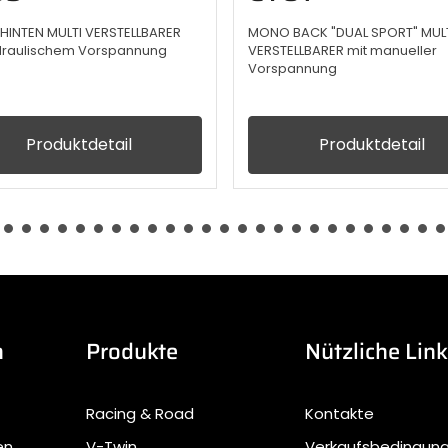
INTEN MULTI VERSTELLBARER
MONO BACK "DUAL SPORT" MUL
draulischem Vorspannung
VERSTELLBARER mit manueller
Vorspannung
Produktdetail
Produktdetail
n
Produkte
Nützliche Lin
Racing & Road
Kontakte
en
V-Twin
Verkaufsbedingun