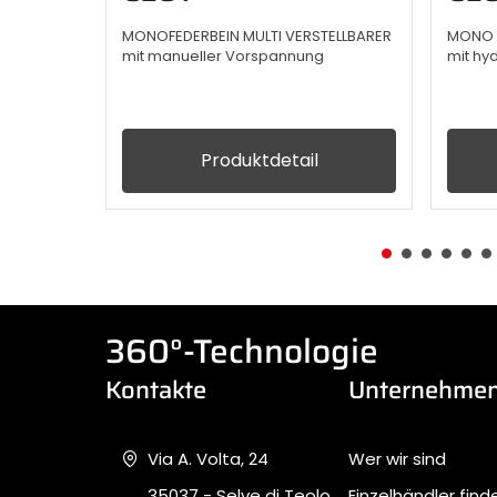
MONOFEDERBEIN MULTI VERSTELLBARER
MONO H
mit manueller Vorspannung
mit hy
Produktdetail
360°-Technologie
Kontakte
Unternehme
Via A. Volta, 24
Wer wir sind
35037 - Selve di Teolo
Einzelhändler find